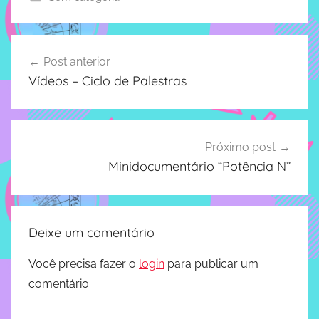
e
com
soluções
2
pacificadoras
0
Navegação
para
2
Post anterior
de
os
0
Vídeos – Ciclo de Palestras
problemas
Post
verificados
no
instituto,
Próximo post
bem
Minidocumentário “Potência N”
como
propor
diretrizes
e
Deixe um comentário
ações
para
Você precisa fazer o
login
para publicar um
a
comentário.
prevenção
e