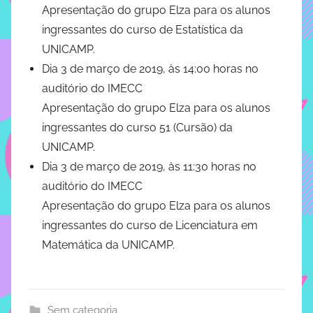
o
Apresentação do grupo Elza para os alunos
implementar
e
ingressantes do curso de Estatística da
mecanismos
m
UNICAMP.
que
1
proporcionem
Dia 3 de março de 2019, às 14:00 horas no
0
o
auditório do IMECC
d
fortalecimento
Apresentação do grupo Elza para os alunos
dos
e
ingressantes do curso 51 (Cursão) da
vínculos
f
UNICAMP.
sociais
e
Dia 3 de março de 2019, às 11:30 horas no
e
v
profissionais
auditório do IMECC
e
entre
Apresentação do grupo Elza para os alunos
r
alunos,
ingressantes do curso de Licenciatura em
e
professores
i
Matemática da UNICAMP.
e
r
funcionários
o
do
d
IMECC,
Sem categoria