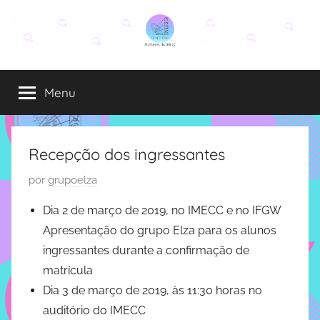
Pular
para
o
Grupo
O
conteúdo
grupo
Menu
Elza
Elza
é
formado
por
Recepção dos ingressantes
alunas,
P
por
grupoelza
funcionárias
u
e
Dia 2 de março de 2019, no IMECC e no IFGW
professoras
b
Apresentação do grupo Elza para os alunos
do
l
ingressantes durante a confirmação de
IMECC
i
e
matrícula
c
tem
Dia 3 de março de 2019, às 11:30 horas no
a
como
d
auditório do IMECC
atribuição