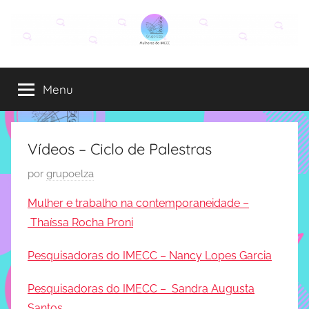
Pular
para
o
Grupo
O
conteúdo
grupo
Menu
Elza
Elza
é
formado
por
Vídeos – Ciclo de Palestras
alunas,
P
por
grupoelza
funcionárias
u
e
Mulher e trabalho na contemporaneidade –
professoras
b
Thaíssa Rocha Proni
do
l
IMECC
i
Pesquisadoras do IMECC – Nancy Lopes Garcia
e
c
tem
a
Pesquisadoras do IMECC – Sandra Augusta
como
d
Santos
atribuição