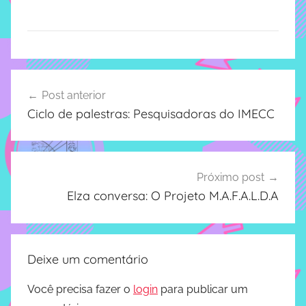
implementar
mecanismos
que
proporcionem
Navegação
o
Post anterior
fortalecimento
de
Ciclo de palestras: Pesquisadoras do IMECC
dos
Post
vínculos
sociais
e
Próximo post
profissionais
Elza conversa: O Projeto M.A.F.A.L.D.A
entre
alunos,
professores
e
Deixe um comentário
funcionários
do
Você precisa fazer o
login
para publicar um
IMECC,