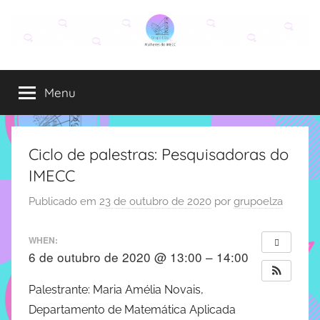
Pular
para
o
Grupo
O
conteúdo
grupo
Menu
Elza
Elza
é
formado
por
Ciclo de palestras: Pesquisadoras do
alunas,
IMECC
funcionárias
e
Publicado em
23 de outubro de 2020
por
grupoelza
professoras
do
WHEN:
IMECC
6 de outubro de 2020 @ 13:00 – 14:00
e
tem
Palestrante: Maria Amélia Novais,
como
Departamento de Matemática Aplicada
atribuição