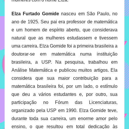
implementar
mecanismos
Elza Furtado Gomide
nasceu em São Paulo, no
que
ano de 1925. Seu pai era professor de matemática
proporcionem
e um homem de espírito aberto, que considerava
o
natural que as mulheres estudassem e tivessem
fortalecimento
uma carreira. Elza Gomide foi a primeira brasileira a
dos
doutorar-se em matemática numa instituição
vínculos
sociais
brasileira, a USP. Na pesquisa, trabalhou em
e
Análise Matemática e publicou muitos artigos. Ela
profissionais
considera que sua maior contribuição para a
entre
matemática brasileira foi, por um lado, o estímulo
alunos,
que deu a vários estudantes e, por outro, sua
professores
participação no Fórum das Licenciaturas,
e
funcionários
organizado pela USP em 1990. Elza Gomide teve,
do
durante toda sua carreira, um enorme amor pelo
IMECC,
ensino, o que resultou em total dedicação às