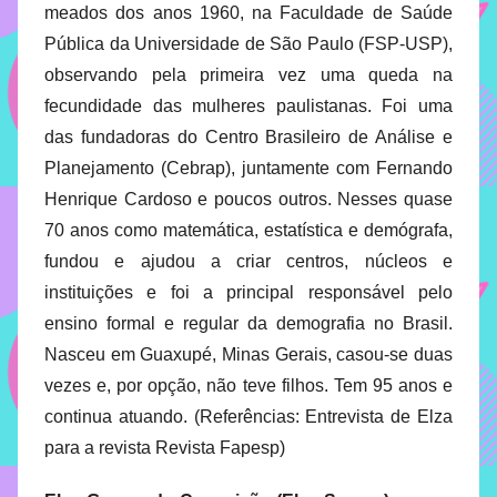
meados dos anos 1960, na Faculdade de Saúde
enfrentamento
de
Pública da Universidade de São Paulo (FSP-USP),
casos
observando pela primeira vez uma queda na
de
fecundidade das mulheres paulistanas. Foi uma
assédio
das fundadoras do Centro Brasileiro de Análise e
que
Planejamento (Cebrap), juntamente com Fernando
afetam
Henrique Cardoso e poucos outros. Nesses quase
a
comunidade
70 anos como matemática, estatística e demógrafa,
do
fundou e ajudou a criar centros, núcleos e
IMECC
instituições e foi a principal responsável pelo
ensino formal e regular da demografia no Brasil.
Nasceu em Guaxupé, Minas Gerais, casou-se duas
vezes e, por opção, não teve filhos. Tem 95 anos e
continua atuando. (Referências: Entrevista de Elza
para a revista Revista Fapesp)