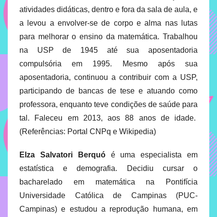
com
atividades didáticas, dentro e fora da sala de aula, e
soluções
a levou a envolver-se de corpo e alma nas lutas
pacificadoras
para melhorar o ensino da matemática. Trabalhou
para
os
na USP de 1945 até sua aposentadoria
problemas
compulsória em 1995. Mesmo após sua
verificados
aposentadoria, continuou a contribuir com a USP,
no
participando de bancas de tese e atuando como
instituto,
professora, enquanto teve condições de saúde para
bem
tal. Faleceu em 2013, aos 88 anos de idade.
como
propor
(Referências: Portal CNPq e Wikipedia)
diretrizes
e
Elza Salvatori Berquó
é uma especialista em
ações
estatística e demografia. Decidiu cursar o
para
bacharelado em matemática na Pontifícia
a
Universidade Católica de Campinas (PUC-
prevenção
Campinas) e estudou a reprodução humana, em
e