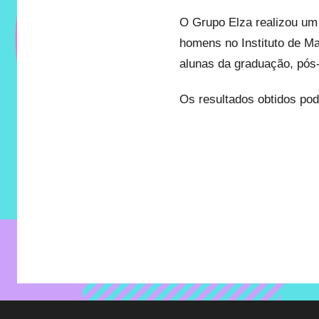
do
O Grupo Elza realizou um
IMECC
homens no Instituto de Ma
e
tem
alunas da graduação, pós-
como
Os resultados obtidos po
atribuição
implementar
mecanismos
que
proporcionem
o
fortalecimento
dos
vínculos
sociais
e
profissionais