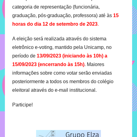
0
com
categoria de representação (funcionária,
soluções
2
graduação, pós-graduação, professora) até às
15
pacificadoras
0
horas do dia 12 de setembro de 2023
.
para
os
A eleição será realizada através do sistema
problemas
verificados
eletrônico e-voting, mantido pela Unicamp, no
no
período de
13/09/2023 (iniciando às 10h) a
instituto,
15/09/2023 (encerrando às 15h)
. Maiores
bem
informações sobre como votar serão enviadas
como
posteriormente a todos os membros do colégio
propor
eleitoral através do e-mail institucional.
diretrizes
e
Participe!
ações
para
a
prevenção
e