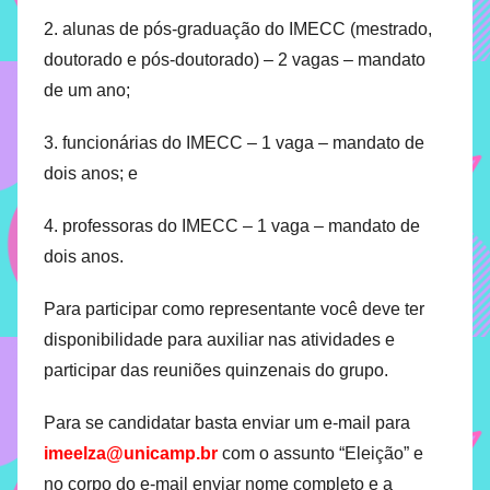
o
implementar
2. alunas de pós-graduação do IMECC (mestrado,
e
mecanismos
doutorado e pós-doutorado) – 2 vagas – mandato
m
que
de um ano;
8
proporcionem
d
o
3. funcionárias do IMECC – 1 vaga – mandato de
e
fortalecimento
dois anos; e
dos
s
vínculos
e
4. professoras do IMECC – 1 vaga – mandato de
sociais
t
dois anos.
e
e
profissionais
m
Para participar como representante você deve ter
entre
b
disponibilidade para auxiliar nas atividades e
alunos,
r
professores
participar das reuniões quinzenais do grupo.
o
e
d
funcionários
Para se candidatar basta enviar um e-mail para
e
do
imeelza@unicamp.br
com o assunto “Eleição” e
2
IMECC,
no corpo do e-mail enviar nome completo e a