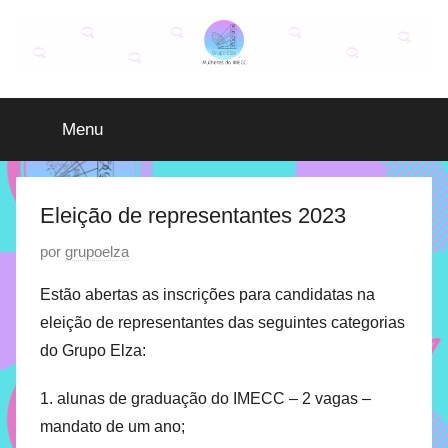
Pular
para
o
Grupo
O
conteúdo
grupo
Menu
Elza
Elza
é
formado
por
Eleição de representantes 2023
alunas,
P
por
grupoelza
funcionárias
u
e
Estão abertas as inscrições para candidatas na
professoras
b
eleição de representantes das seguintes categorias
do
l
do Grupo Elza:
IMECC
i
e
c
1. alunas de graduação do IMECC – 2 vagas –
tem
a
como
mandato de um ano;
d
atribuição