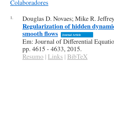
Colaboradores
conteúdo
Douglas D. Novaes; Mike R. Jeffre
1.
Regularization of hidden dynamic
smooth flows
Journal Article
Em:
Journal of Differential Equati
pp. 4615 - 4633,
2015
.
Resumo
|
Links
|
BibTeX