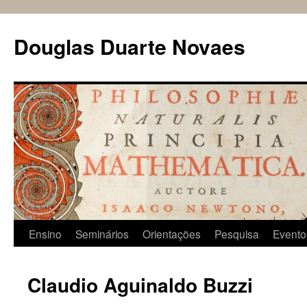
Douglas Duarte Novaes
Pular
Ensino
Seminários
Orientações
Pesquisa
Evento
para
Claudio Aguinaldo Buzzi
o