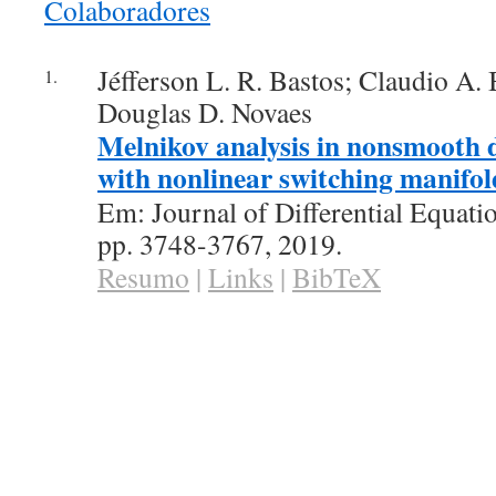
Colaboradores
conteúdo
Jéfferson L. R. Bastos; Claudio A.
1.
Douglas D. Novaes
Melnikov analysis in nonsmooth d
with nonlinear switching manifol
Em:
Journal of Differential Equati
pp. 3748-3767,
2019
.
Resumo
|
Links
|
BibTeX