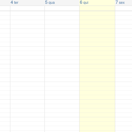
4
5
6
7
ter
qua
qui
sex