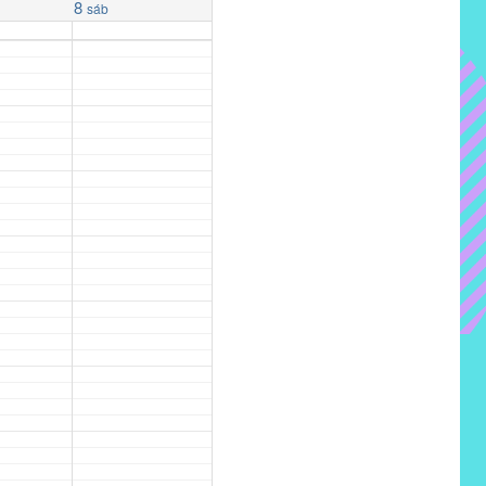
8
sáb