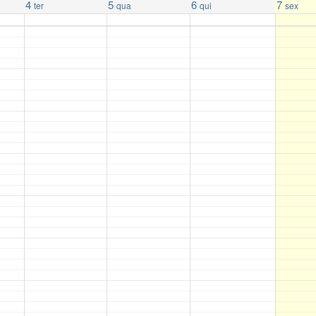
4
5
6
7
ter
qua
qui
sex