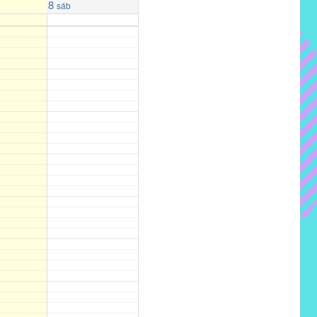
8
sáb