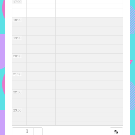
com
17:00
soluções
pacificadoras
18:00
para
os
problemas
19:00
verificados
no
20:00
instituto,
bem
como
21:00
propor
diretrizes
22:00
e
ações
para
23:00
a
prevenção
e