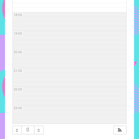
com
soluções
18:00
pacificadoras
para
os
19:00
problemas
verificados
20:00
no
instituto,
bem
21:00
como
propor
22:00
diretrizes
e
ações
23:00
para
a
prevenção
e