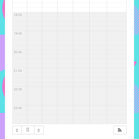
com
soluções
18:00
pacificadoras
para
os
19:00
problemas
verificados
20:00
no
instituto,
bem
21:00
como
propor
22:00
diretrizes
e
ações
23:00
para
a
prevenção
e