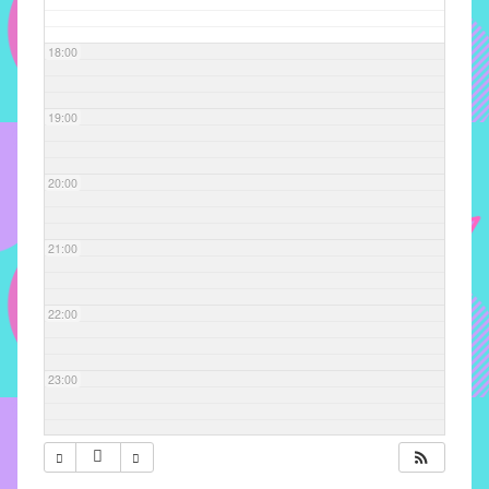
com
soluções
18:00
pacificadoras
para
os
19:00
problemas
verificados
20:00
no
instituto,
bem
21:00
como
propor
22:00
diretrizes
e
ações
23:00
para
a
prevenção
e