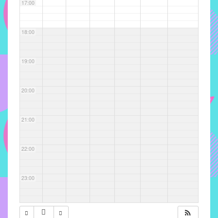
com
17:00
soluções
pacificadoras
18:00
para
os
problemas
19:00
verificados
no
20:00
instituto,
bem
como
21:00
propor
diretrizes
22:00
e
ações
para
23:00
a
prevenção
e