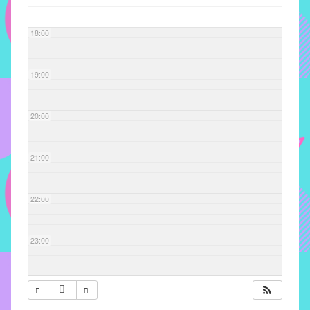
com
soluções
18:00
pacificadoras
para
os
19:00
problemas
verificados
20:00
no
instituto,
bem
21:00
como
propor
22:00
diretrizes
e
ações
23:00
para
a
prevenção
e