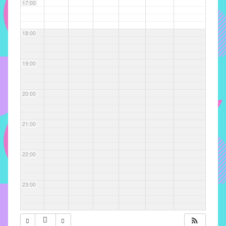
com
17:00
soluções
pacificadoras
18:00
para
os
problemas
19:00
verificados
no
20:00
instituto,
bem
como
21:00
propor
diretrizes
22:00
e
ações
para
23:00
a
prevenção
e