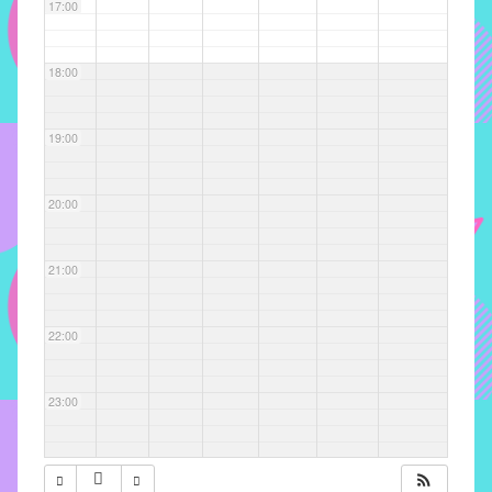
com
17:00
soluções
pacificadoras
18:00
para
os
problemas
19:00
verificados
no
20:00
instituto,
bem
como
21:00
propor
diretrizes
22:00
e
ações
para
23:00
a
prevenção
e