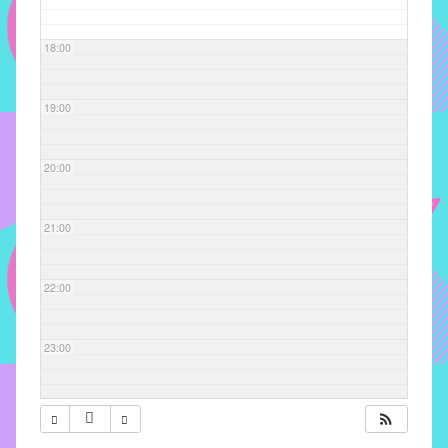
com
soluções
18:00
pacificadoras
para
os
19:00
problemas
verificados
20:00
no
instituto,
bem
21:00
como
propor
22:00
diretrizes
e
ações
23:00
para
a
prevenção
e