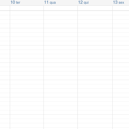
10
11
12
13
ter
qua
qui
sex