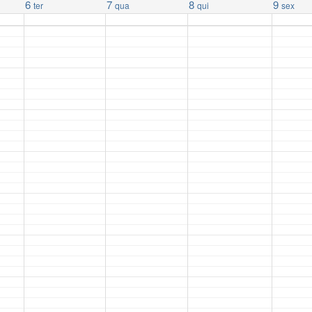
6
7
8
9
ter
qua
qui
sex