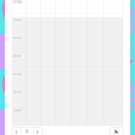
com
17:00
soluções
pacificadoras
18:00
para
os
problemas
19:00
verificados
no
20:00
instituto,
bem
como
21:00
propor
diretrizes
22:00
e
ações
para
23:00
a
prevenção
e