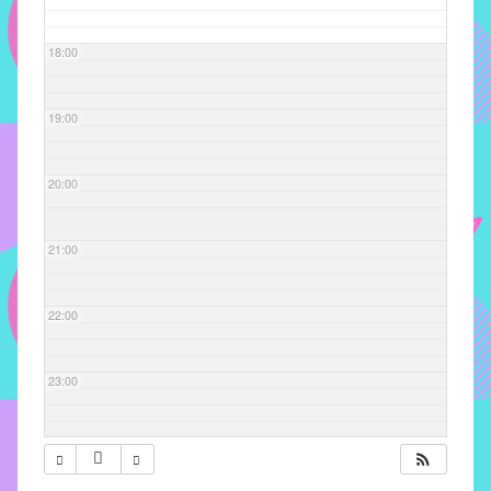
com
soluções
18:00
pacificadoras
para
os
19:00
problemas
verificados
20:00
no
instituto,
bem
21:00
como
propor
22:00
diretrizes
e
ações
23:00
para
a
prevenção
e