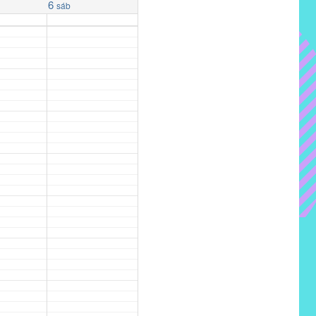
6
sáb