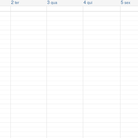
2
3
4
5
ter
qua
qui
sex