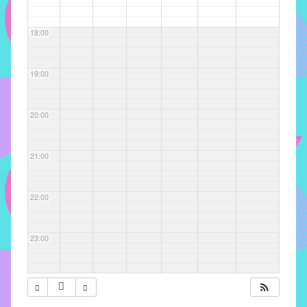
com
soluções
18:00
pacificadoras
para
os
19:00
problemas
verificados
20:00
no
instituto,
bem
21:00
como
propor
22:00
diretrizes
e
ações
23:00
para
a
prevenção
e