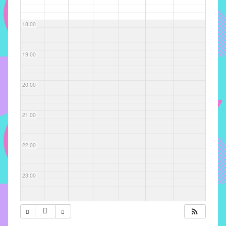
com
soluções
18:00
pacificadoras
para
os
19:00
problemas
verificados
20:00
no
instituto,
bem
21:00
como
propor
22:00
diretrizes
e
ações
23:00
para
a
prevenção
e