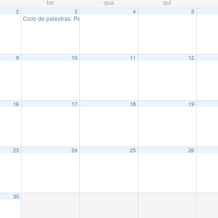
ter
qua
qui
2
3
4
5
Ciclo de palestras: Pesquisadoras do IMECC
13:00
9
10
11
12
16
17
18
19
23
24
25
26
30