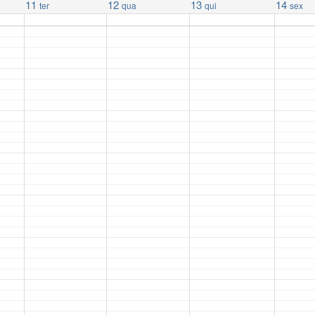
11
12
13
14
ter
qua
qui
sex