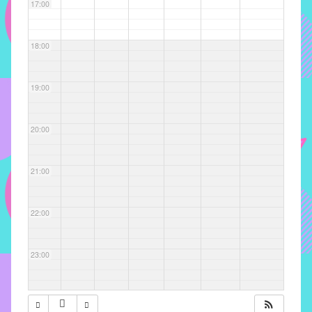
com
17:00
soluções
pacificadoras
18:00
para
os
problemas
19:00
verificados
no
20:00
instituto,
bem
como
21:00
propor
diretrizes
22:00
e
ações
para
23:00
a
prevenção
e