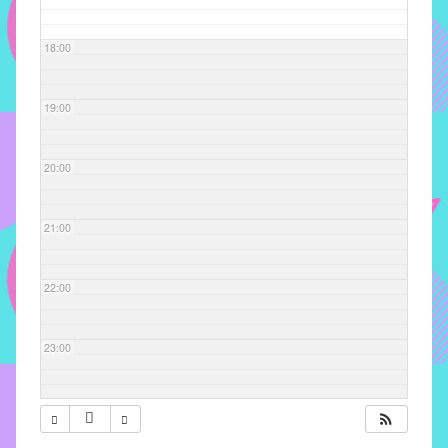
com
soluções
18:00
pacificadoras
para
os
19:00
problemas
verificados
20:00
no
instituto,
bem
21:00
como
propor
22:00
diretrizes
e
ações
23:00
para
a
prevenção
e