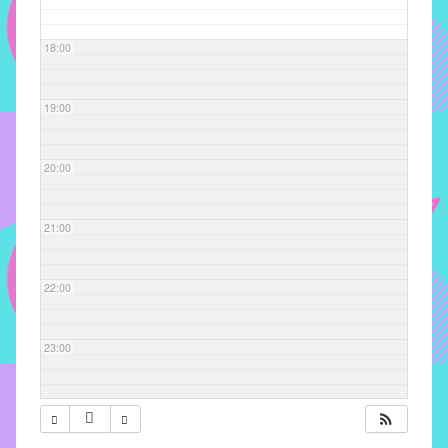
com
soluções
18:00
pacificadoras
para
os
19:00
problemas
verificados
20:00
no
instituto,
bem
21:00
como
propor
22:00
diretrizes
e
ações
23:00
para
a
prevenção
e