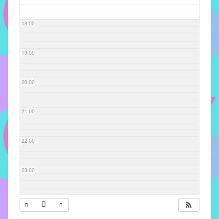
com
soluções
18:00
pacificadoras
para
os
19:00
problemas
verificados
20:00
no
instituto,
bem
21:00
como
propor
22:00
diretrizes
e
ações
23:00
para
a
prevenção
e