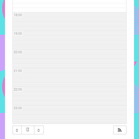
com
soluções
18:00
pacificadoras
para
os
19:00
problemas
verificados
20:00
no
instituto,
bem
21:00
como
propor
22:00
diretrizes
e
ações
23:00
para
a
prevenção
e