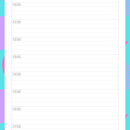
10:00
implementar
mecanismos
que
11:00
proporcionem
o
12:00
fortalecimento
dos
vínculos
13:00
sociais
e
14:00
profissionais
entre
alunos,
15:00
professores
e
16:00
funcionários
do
IMECC,
17:00