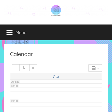
Pular
para
03:00
o
Grupo
O
conteúdo
04:00
grupo
Menu
Elza
Elza
é
05:00
formado
por
Calendar
06:00
alunas,
funcionárias
e
07:00
professoras
7
ter
do
All-day
08:00
IMECC
e
tem
09:00
como
atribuição