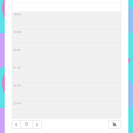
com
soluções
18:00
pacificadoras
para
os
19:00
problemas
verificados
20:00
no
instituto,
bem
21:00
como
propor
22:00
diretrizes
e
ações
23:00
para
a
prevenção
e