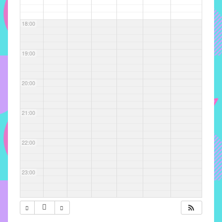
com
soluções
18:00
pacificadoras
para
os
19:00
problemas
verificados
20:00
no
instituto,
bem
21:00
como
propor
22:00
diretrizes
e
ações
23:00
para
a
prevenção
e