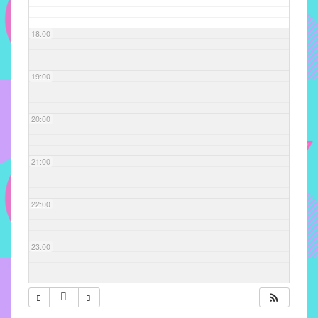
com
soluções
18:00
pacificadoras
para
os
19:00
problemas
verificados
20:00
no
instituto,
bem
21:00
como
propor
22:00
diretrizes
e
ações
23:00
para
a
prevenção
e