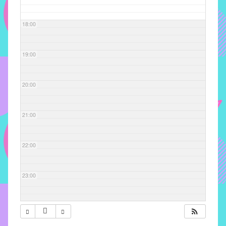
com
soluções
18:00
pacificadoras
para
os
19:00
problemas
verificados
20:00
no
instituto,
bem
21:00
como
propor
22:00
diretrizes
e
ações
23:00
para
a
prevenção
e