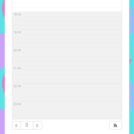
com
soluções
18:00
pacificadoras
para
os
19:00
problemas
verificados
20:00
no
instituto,
bem
21:00
como
propor
22:00
diretrizes
e
ações
23:00
para
a
prevenção
e