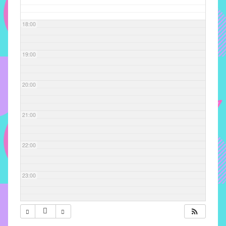
com
soluções
18:00
pacificadoras
para
os
19:00
problemas
verificados
20:00
no
instituto,
bem
21:00
como
propor
22:00
diretrizes
e
ações
23:00
para
a
prevenção
e