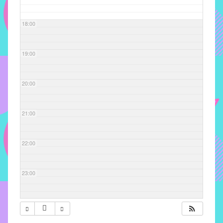
com
soluções
18:00
pacificadoras
para
os
19:00
problemas
verificados
20:00
no
instituto,
bem
21:00
como
propor
22:00
diretrizes
e
ações
23:00
para
a
prevenção
e