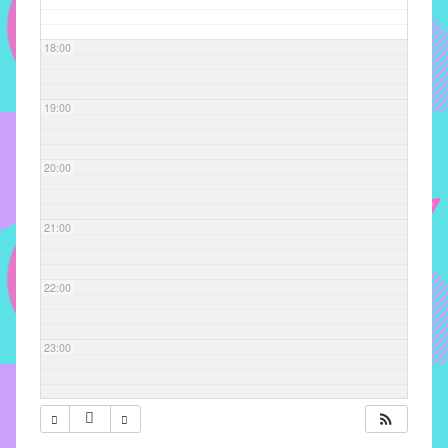
com
soluções
18:00
pacificadoras
para
os
19:00
problemas
verificados
20:00
no
instituto,
bem
21:00
como
propor
22:00
diretrizes
e
ações
23:00
para
a
prevenção
e