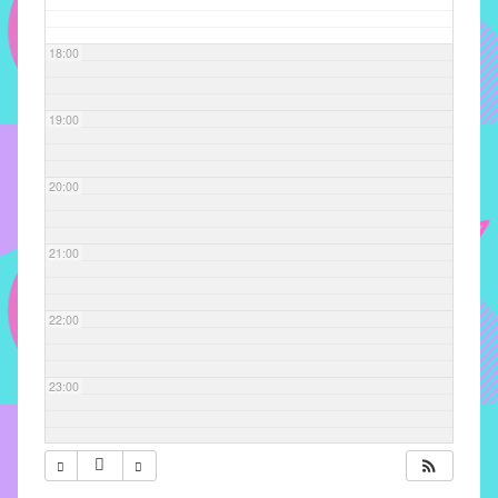
com
soluções
18:00
pacificadoras
para
os
19:00
problemas
verificados
20:00
no
instituto,
bem
21:00
como
propor
22:00
diretrizes
e
ações
23:00
para
a
prevenção
e