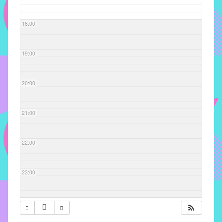
com
soluções
18:00
pacificadoras
para
os
19:00
problemas
verificados
20:00
no
instituto,
bem
21:00
como
propor
22:00
diretrizes
e
ações
23:00
para
a
prevenção
e