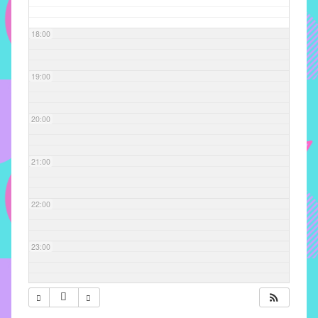
com
soluções
18:00
pacificadoras
para
os
19:00
problemas
verificados
20:00
no
instituto,
bem
21:00
como
propor
22:00
diretrizes
e
ações
23:00
para
a
prevenção
e