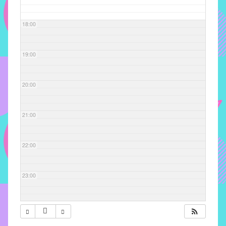
com
soluções
18:00
pacificadoras
para
os
19:00
problemas
verificados
20:00
no
instituto,
bem
21:00
como
propor
22:00
diretrizes
e
ações
23:00
para
a
prevenção
e