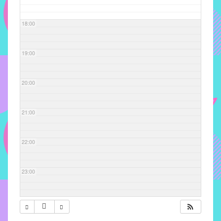
com
soluções
18:00
pacificadoras
para
os
19:00
problemas
verificados
20:00
no
instituto,
bem
21:00
como
propor
22:00
diretrizes
e
ações
23:00
para
a
prevenção
e