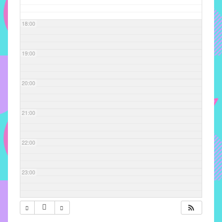
com
soluções
18:00
pacificadoras
para
os
19:00
problemas
verificados
20:00
no
instituto,
bem
21:00
como
propor
22:00
diretrizes
e
ações
23:00
para
a
prevenção
e