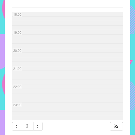
com
soluções
18:00
pacificadoras
para
os
19:00
problemas
verificados
20:00
no
instituto,
bem
21:00
como
propor
22:00
diretrizes
e
ações
23:00
para
a
prevenção
e