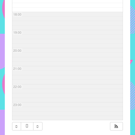
com
soluções
18:00
pacificadoras
para
os
19:00
problemas
verificados
20:00
no
instituto,
bem
21:00
como
propor
22:00
diretrizes
e
ações
23:00
para
a
prevenção
e