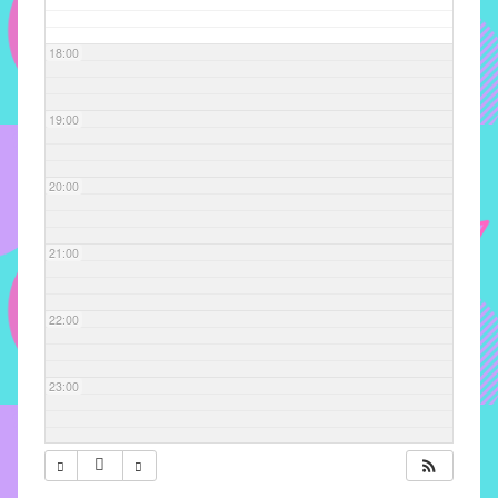
com
soluções
18:00
pacificadoras
para
os
19:00
problemas
verificados
20:00
no
instituto,
bem
21:00
como
propor
22:00
diretrizes
e
ações
23:00
para
a
prevenção
e